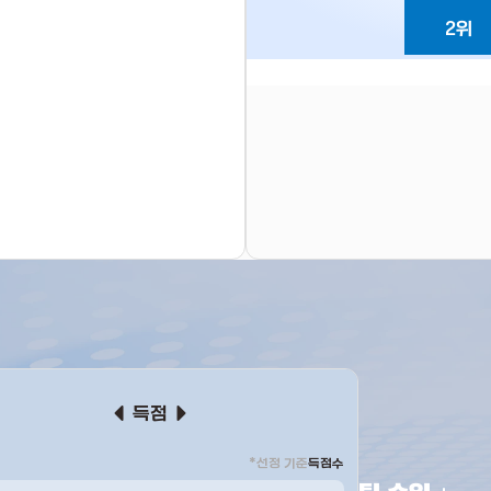
2위
득점
*선정 기준
득점수