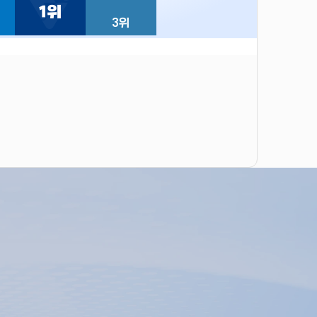
1위
3위