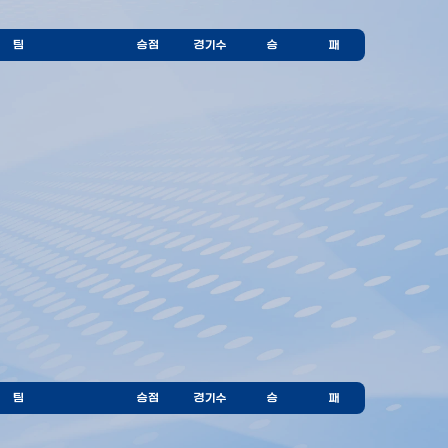
팀
승점
경기수
승
패
팀
승점
경기수
승
패